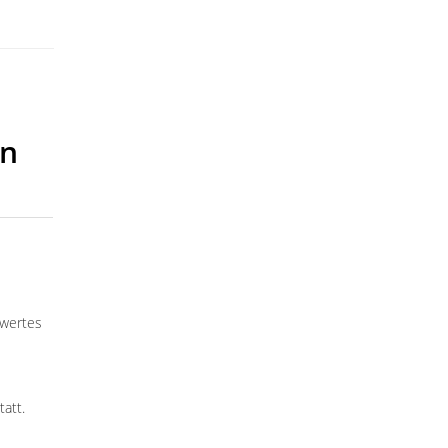
en
nwertes
tatt.