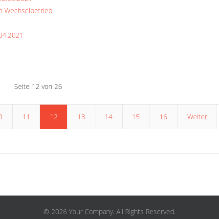
im Wechselbetrieb
.04.2021
Seite 12 von 26
0
11
12
13
14
15
16
Weiter
© 2026 Your Company. All Rights Reserved.