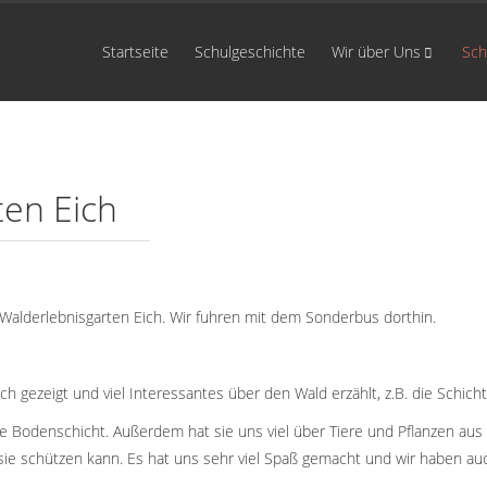
Startseite
Schulgeschichte
Wir über Uns
Sch
ten Eich
alderlebnisgarten Eich. Wir fuhren mit dem Sonderbus dorthin.
h gezeigt und viel Interessantes über den Wald erzählt, z.B. die Schich
e Bodenschicht. Außerdem hat sie uns viel über Tiere und Pflanzen aus
sie schützen kann. Es hat uns sehr viel Spaß gemacht und wir haben au